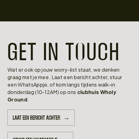
GET IN T
O
UCH
Wat er ook op jouw worry-list staat, we denken
graag met je mee. Laat een bericht achter, stuur
een WhatsAppje, of kom langs tijdens walk-in
donderdag (10-12AM) op ons
clubhuis
Wholy
Ground
.
LAAT EEN BERICHT ACHTER
→