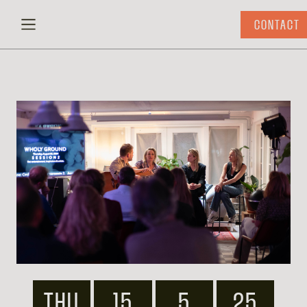
CONTACT
THU
15
5
25