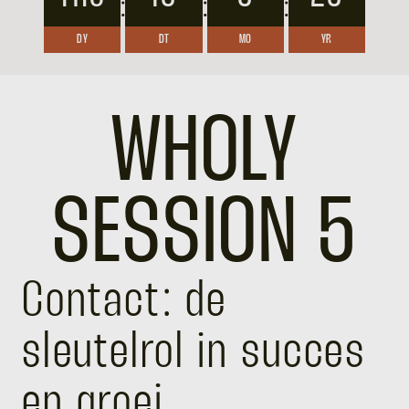
:
:
:
DY
DT
MO
YR
WHOLY
SESSION 5
Contact: de
sleutelrol in succes
en groei